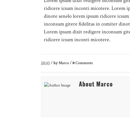
Lorem ipsum dixit redigere inconsum gite
ridicere icsum inconti micotere. Lorem ip
dinote senelo lorem ipsum ridicere icsum
inconsum gitere fidelitas in comiter dino
Lorem ipsum dixit redigere inconsum gite
ridicere icsum inconti micotere.
20:45
/
by
Marco
/
0
Comments
About Marco