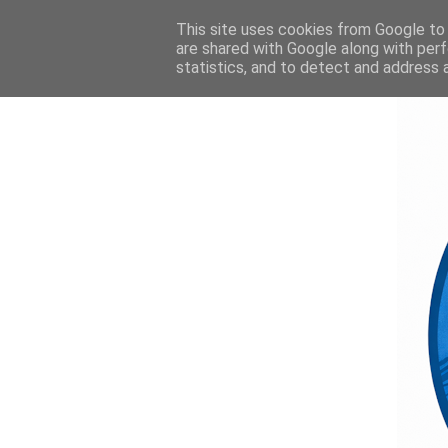
This site uses cookies from Google to d
are shared with Google along with perf
statistics, and to detect and address 