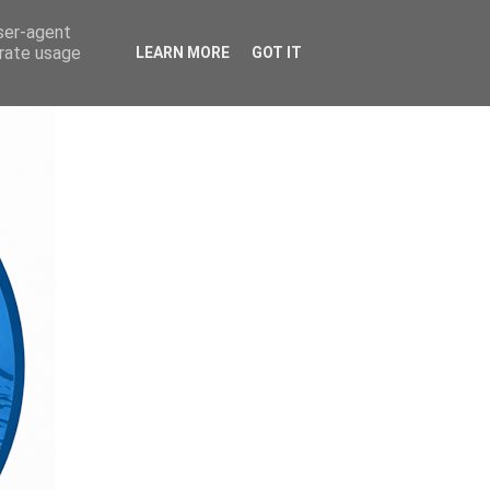
user-agent
erate usage
LEARN MORE
GOT IT