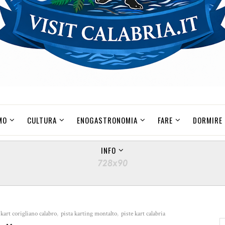
MO
CULTURA
ENOGASTRONOMIA
FARE
DORMIRE
INFO
 kart corigliano calabro
,
pista karting montalto
,
piste kart calabria