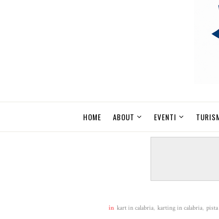
HOME
ABOUT
EVENTI
TURIS
in
kart in calabria
,
karting in calabria
,
pista