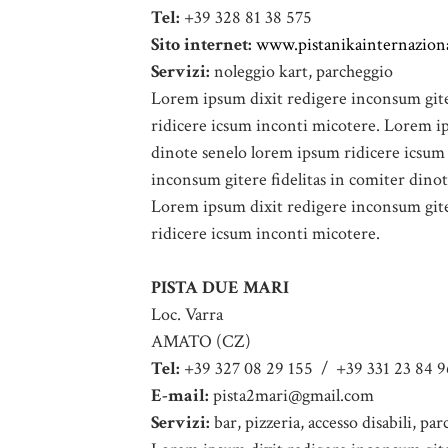
Tel:
+39 328 81 38 575
Sito internet:
www.pistanikainternazion
Servizi:
noleggio kart, parcheggio
Lorem ipsum dixit redigere inconsum gite
ridicere icsum inconti micotere. Lorem ip
dinote senelo lorem ipsum ridicere icsum
inconsum gitere fidelitas in comiter dino
Lorem ipsum dixit redigere inconsum gite
ridicere icsum inconti micotere.
PISTA DUE MARI
Loc. Varra
AMATO (CZ)
Tel:
+39 327 08 29 155 / +39 331 23 84 
E-mail:
pista2mari@gmail.com
Servizi:
bar, pizzeria, accesso disabili, pa