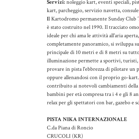
Servizi:
noleggio kart, eventi speciali, pi
kart, parcheggio, servizio navetta, consule
I
l Kartodromo permanente Sunday Club Ta
è stato costruito nel 1990.
Il tracciato omo
ideale per chi ama le attività all'aria aper
completamente panoramico, si sviluppa su 
principale di 10 metri e di 8 metri su tutto
illuminazione permette a sportivi, turisti,
provare in pista l'ebbrezza di pilotare un 
oppure allenandosi con il proprio go-kart
contribuito ai notevoli cambiamenti della s
bambini per età compresa tra i 4 e gli 8 a
relax per gli spettatori con bar, gazebo e s
PISTA NIKA INTERNAZIONALE
C.da Piana di Roncio
CRUCOLI (KR)