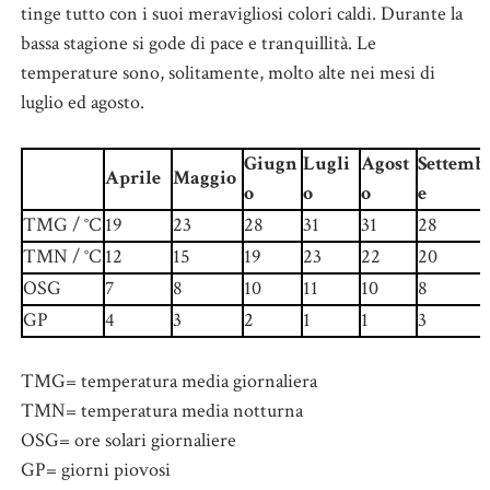
tinge tutto con i suoi meravigliosi colori caldi. Durante la
bassa stagione si gode di pace e tranquillità. Le
temperature sono, solitamente, molto alte nei mesi di
luglio ed agosto.
Giugn
Lugli
Agost
Settemb
Aprile
Maggio
o
o
o
e
TMG / °C
19
23
28
31
31
28
TMN / °C
12
15
19
23
22
20
OSG
7
8
10
11
10
8
GP
4
3
2
1
1
3
TMG= temperatura media giornaliera
TMN= temperatura media notturna
OSG= ore solari giornaliere
GP= giorni piovosi