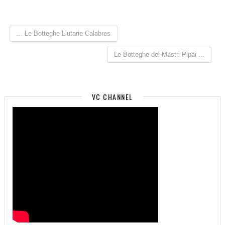
... Le Botteghe Liutarie Calabres
Le Botteghe dei Mastri Pipai ...
VC CHANNEL