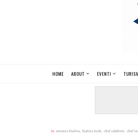
HOME
ABOUT
EVENTI
TURIS
in
antonio biafora
,
biafora hyde
,
chef calabresi
,
chef in