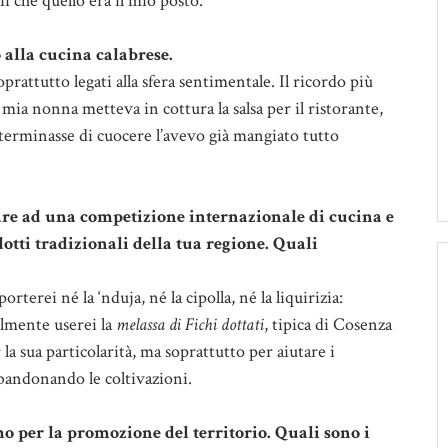
i che quello era il mio posto.
 alla cucina calabrese.
rattutto legati alla sfera sentimentale. Il ricordo più
mia nonna metteva in cottura la salsa per il ristorante,
terminasse di cuocere l’avevo già mangiato tutto
tare ad una competizione internazionale di cucina e
dotti tradizionali della tua regione. Quali
terei né la ‘nduja, né la cipolla, né la liquirizia:
lmente userei la
melassa di Fichi dottati
, tipica di Cosenza
 la sua particolarità, ma soprattutto per aiutare i
bandonando le coltivazioni.
o per la promozione del territorio. Quali sono i