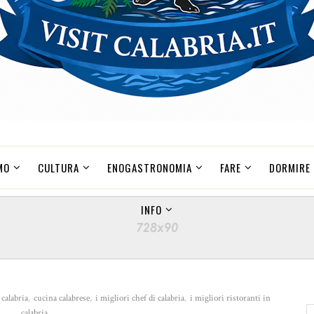
MO
CULTURA
ENOGASTRONOMIA
FARE
DORMIRE
INFO
 calabria
,
cucina calabrese
,
i migliori chef di calabria
,
i migliori ristoranti in
calabria