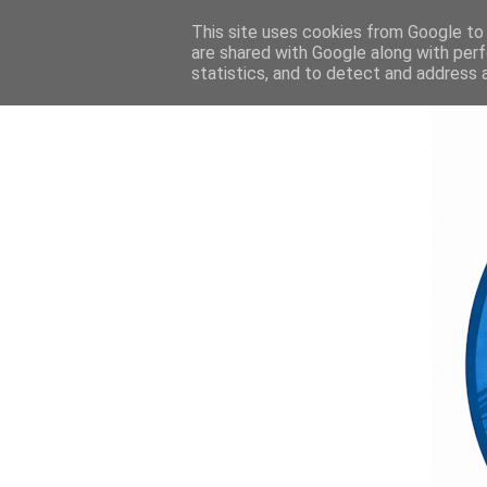
This site uses cookies from Google to d
are shared with Google along with perf
statistics, and to detect and address 