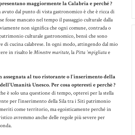
appresentano maggiormente la Calabria e perché ?
 avuto dal punto di vista gastronomico è che è ricca di
e fosse mancato nel tempo il passaggio culturale dalla
vviamente non significa che ogni comune, contrada o
o patrimonio culturale gastronomico, bensì che sono
re di cucina calabrese. In ogni modo, attingendo dal mio
re in risalto le
Minestre maritate
, la
Pitta ‘mpigliata
e
in assegnata al tuo ristorante o l'inserimento della
o dell'Umanità Unesco. Per cosa opteresti e perchè ?
he è solo una questione di tempo, opterei per la stella
te per l’inserimento della Sila tra i Siti patrimonio
 meriti come territorio, ma egoisticamente perché in
istico avremmo anche delle regole più severe per
conda.