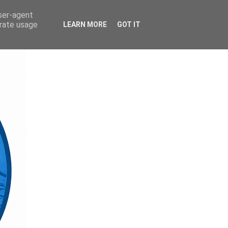
user-agent
erate usage
LEARN MORE
GOT IT