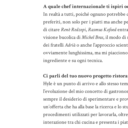
A quale chef internazionale ti ispiri od
In realtà a tutti, poiché ognuno potrebbe 
preferiti, non solo per i piatti ma anche 
di citare
Renè Redzepi
,
Rasmus Kofoed
entra
visione bucolica di
Michel Bras
, il modo di
dei fratelli
Adrià
o anche l’approccio scient
ovviamente lunghissima, ma mi piacciono t
ingrediente e su ogni tecnica.
Ci parli del tuo nuovo progetto ristora
Hyle è un punto di arrivo e allo stesso te
l’evoluzione del mio concetto di gastrono
sempre il desiderio di sperimentare e pro
un’offerta che ha alla base la ricerca e lo 
procedimenti utilizzati per lavorarla, oltr
interazione tra chi cucina e presenta i piat