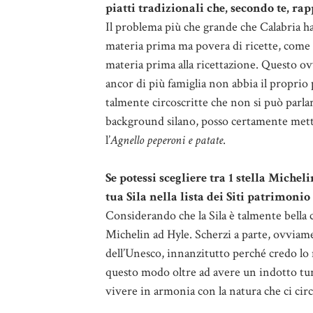
piatti tradizionali che, secondo te, r
Il problema più che grande che Calabria ha
materia prima ma povera di ricette, come s
materia prima alla ricettazione. Questo o
ancor di più famiglia non abbia il propri
talmente circoscritte che non si può parla
background silano, posso certamente mette
l’
Agnello peperoni e patate
.
Se potessi scegliere tra 1 stella Michel
tua Sila nella lista dei Siti patrimoni
Considerando che la Sila è talmente bella c
Michelin ad Hyle. Scherzi a parte, ovviamen
dell’Unesco, innanzitutto perché credo lo
questo modo oltre ad avere un indotto tur
vivere in armonia con la natura che ci cir