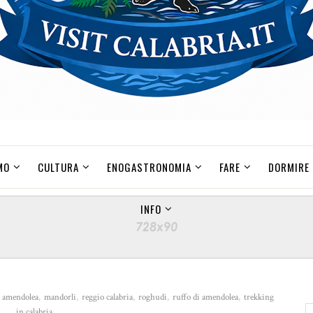
MO
CULTURA
ENOGASTRONOMIA
FARE
DORMIRE
INFO
 amendolea
,
mandorli
,
reggio calabria
,
roghudi
,
ruffo di amendolea
,
trekking
in calabria