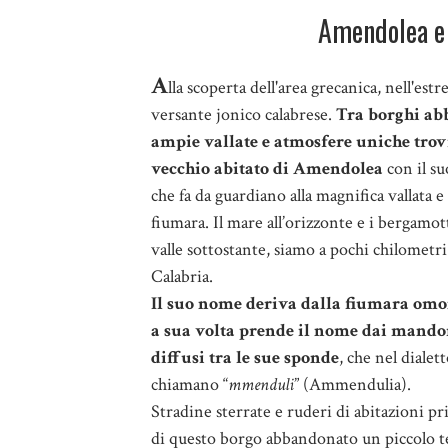
Amendolea e 
A
lla scoperta dell'area grecanica, nell'est
versante jonico calabrese.
Tra borghi ab
ampie vallate e atmosfere uniche trov
vecchio abitato di Amendolea
con il su
che fa da guardiano alla magnifica vallata e 
fiumara. Il mare all’orizzonte e i bergamott
valle sottostante, siamo a pochi chilometr
Calabria.
Il suo nome deriva dalla fiumara om
a sua volta prende il nome dai mandor
diffusi tra le sue sponde
, che nel dialett
chiamano “
mmenduli
” (Ammendulia).
Stradine sterrate e ruderi di abitazioni pr
di questo borgo abbandonato un piccolo t