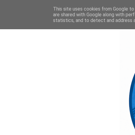
This site uses cookies from Google to d
are shared with Google along with perf
statistics, and to detect and address 