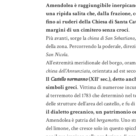
Amendolea è raggiungibile inerpican
una ripida salita che, dalla frazione,
fino ai ruderi della Chiesa di Santa Ca
margini di un cimitero senza croci
.
Più avanti, sorge la
chiesa di San Sebastiano
della zona. Percorrendo la poderale, direz
San Nicola
.
All’estremità meridionale del borgo, oramai
chiesa dell’Annunziata
, orientata ad est seco
Il
Castello normanno
(XII° sec.), detto a
simboli greci
. Vittima di numerose incur
al terremoto del 1783 che determinò nel 
delle strutture dell’area del castello, e f
il dialetto grecanico, un patrimonio or
Amendolea è patria del
bergamotto
. Uno st
del limone, che cresce solo in questo spicc