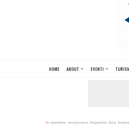
HOME
ABOUT
EVENTI
TURIS
in
amendolea
,
area grecanica
,
bergamotto
,
bova
,
fiumara