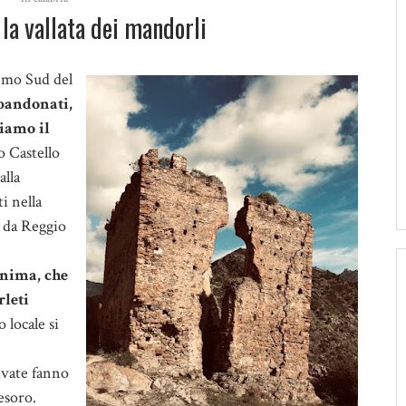
la vallata dei mandorli
remo Sud del
bandonati,
iamo il
o Castello
alla
i nella
i da Reggio
onima, che
leti
o locale si
ivate fanno
esoro.