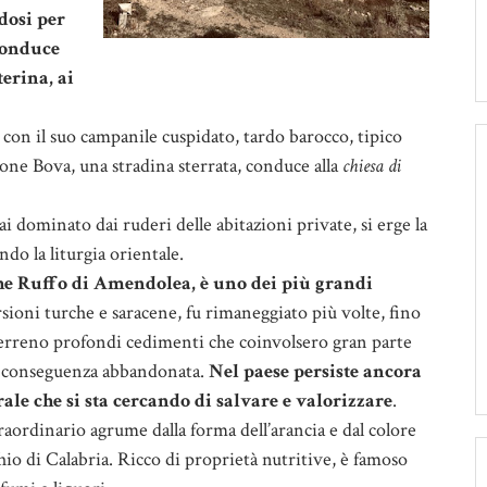
dosi per
 conduce
terina, ai
, con il suo campanile cuspidato, tardo barocco, tipico
ione Bova, una stradina sterrata, conduce alla
chiesa di
 dominato dai ruderi delle abitazioni private, si erge la
ndo la liturgia orientale.
nche Ruffo di Amendolea, è uno dei più grandi
sioni turche e saracene, fu rimaneggiato più volte, fino
terreno profondi cedimenti che coinvolsero gran parte
u di conseguenza abbandonata.
Nel paese persiste ancora
ale che si sta cercando di salvare e valorizzare
.
raordinario agrume dalla forma dell’arancia e dal colore
hio di Calabria. Ricco di proprietà nutritive, è famoso