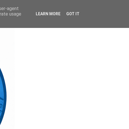
user-agent
erate usage
LEARN MORE
GOT IT