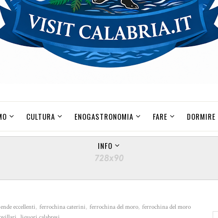
MO
CULTURA
ENOGASTRONOMIA
FARE
DORMIRE
INFO
iende eccellenti
,
ferrochina caterini
,
ferrochina del moro
,
ferrochina del moro
ovillari
,
liquori calabresi