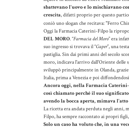
sbattevano l'uovo e lo mischiavano con 
crescita
, difatti proprio per questo parti
coniò uno slogan che recitava: "Ferro Chin
Oggi la Farmacia Caterini-Filpo la ripro
DEL MORO
.
“
Farmacia del Moro
” era infa
suo ingresso si trovava il “
Gaper
”, una tes
pastiglia.
Sin dai primi anni del secolo scor
moro, indicava l'arrivo dall'Oriente delle
sviluppò principalmente in Olanda, grazie 
Italia, prima a Venezia e poi diffondendosi
Ancora oggi, nella Farmacia Caterini-
così chiamato perché il suo significato
avendo la bocca aperta, mimava l'atto 
La ricetta era andata perduta negli anni, 
Filpo, ha sempre raccontato ai propri figl
Solo un caso ha voluto che, in una vecch