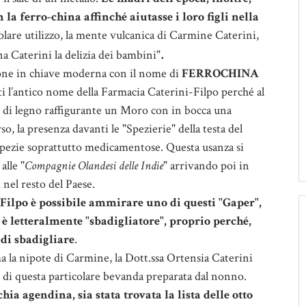
la ferro-china affinché aiutasse i loro figli nella
colare utilizzo, la mente vulcanica di Carmine Caterini,
.
a Caterini la delizia dei bambini"
pone in chiave moderna con il nome di
FERROCHINA
tti l’antico nome della Farmacia Caterini-Filpo perché al
ta di legno raffigurante un Moro con in bocca una
so, la presenza davanti le "Spezierie" della testa del
 spezie soprattutto medicamentose. Questa usanza si
alle "
Compagnie Olandesi delle Indie
" arrivando poi in
 nel resto del Paese.
Filpo è possibile ammirare uno di questi "Gaper",
 è letteralmente "sbadigliatore", proprio perché,
di sbadigliare
.
ma la nipote di Carmine, la Dott.ssa Ortensia Caterini
i, di questa particolare bevanda preparata dal nonno.
ia agendina, sia stata trovata la lista delle otto