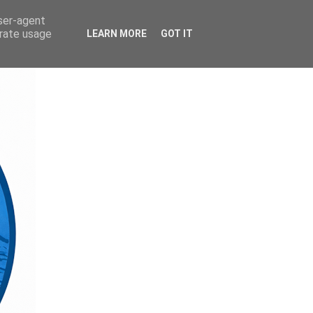
user-agent
erate usage
LEARN MORE
GOT IT