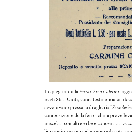
In quegli anni la
Ferro China Caterini
raggiu
negli Stati Uniti, come testimonia un docu
avvenivano presso la drogheria "
Scanderbe
composizione della ferro-china prevedeva 
miscelati con altre erbe e concentrati zucc
liquore in assoluto ad essere realizzato con