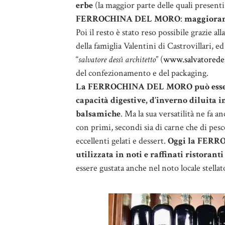
erbe
(la maggior parte delle quali present
FERROCHINA DEL MORO
:
maggioran
Poi il resto è stato reso possibile grazie al
della famiglia Valentini di Castrovillari, ed
“
salvatore dessì architetto
” (
www.salvatoredess
del confezionamento e del packaging.
La FERROCHINA DEL MORO può essere b
capacità digestive, d’inverno diluita 
balsamiche
.
Ma la sua versatilità ne fa a
con primi, secondi sia di carne che di pesc
eccellenti gelati e dessert.
Oggi la FERRO
utilizzata in noti e raffinati ristorant
essere gustata anche nel noto locale stellat