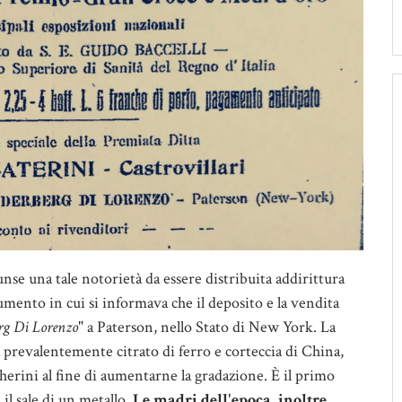
nse una tale notorietà da essere distribuita addirittura
mento in cui si informava che il deposito e la vendita
rg Di Lorenzo
" a Paterson, nello Stato di New York.
La
prevalentemente citrato di ferro e corteccia di China,
herini al fine di aumentarne la gradazione. È il primo
 il sale di un metallo.
Le madri dell'epoca, inoltre,