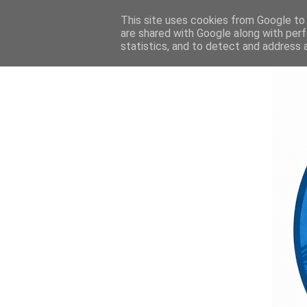
This site uses cookies from Google to d
are shared with Google along with perf
statistics, and to detect and address 