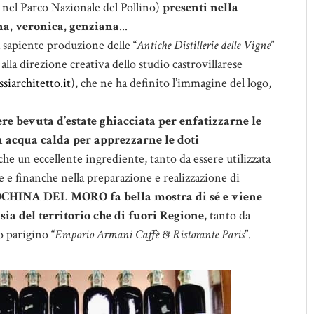
i nel Parco Nazionale del Pollino)
presenti nella
a, veronica, genziana
...
la sapiente produzione delle “
Antiche Distillerie delle Vigne
”
 alla direzione creativa dello studio castrovillarese
iarchitetto.it
), che ne ha definito l’immagine del logo,
evuta d’estate ghiacciata per enfatizzarne le
in acqua calda per apprezzarne le doti
nche un eccellente ingrediente, tanto da essere utilizzata
e e finanche nella preparazione e realizzazione di
CHINA DEL MORO fa bella mostra di sé e viene
i sia del territorio che di fuori Regione
, tanto da
o parigino “
Emporio Armani Caffè & Ristorante Paris
”.