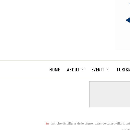
HOME
ABOUT
EVENTI
TURIS
in
antiche distillerie delle vigne
,
aziende castrovillari
,
az
castr