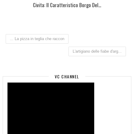
Civita: Il Caratteristico Borgo Del...
... La pizza in teglia che raccon
L'artigiano delle fiabe d'arg...
VC CHANNEL