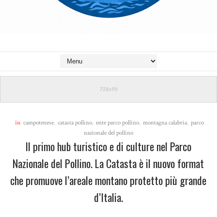
in
campotenese
,
catasta pollino
,
ente parco pollino
,
montagna calabria
,
parco
nazionale del pollino
Il primo hub turistico e di culture nel Parco
Nazionale del Pollino. La Catasta è il nuovo format
che promuove l’areale montano protetto più grande
d’Italia.