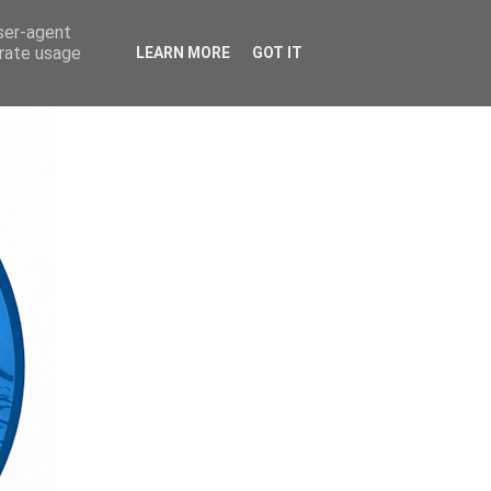
user-agent
erate usage
LEARN MORE
GOT IT