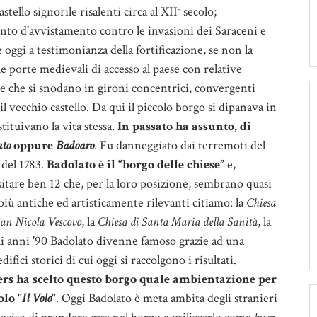
astello signorile risalenti circa al XII° secolo;
unto d'avvistamento contro le invasioni dei Saraceni e
oggi a testimonianza della fortificazione, se non la
che porte medievali di accesso al paese con relative
ne che si snodano in gironi concentrici, convergenti
il vecchio castello. Da qui il piccolo borgo si dipanava in
ituivano la vita stessa.
In passato ha assunto, di
ato
oppure
Badoaro
. Fu danneggiato dai terremoti del
 del 1783.
Badolato è il “borgo delle chiese”
e,
itare ben 12 che, per la loro posizione, sembrano quasi
 più antiche ed artisticamente rilevanti citiamo: la
Chiesa
San Nicola Vescovo
, la
Chiesa di Santa Maria della Sanità
, la
gli anni '90 Badolato divenne famoso grazie ad una
ifici storici di cui oggi si raccolgono i risultati.
rs ha scelto questo borgo quale ambientazione per
olo "
Il Volo
"
. Oggi Badolato è meta ambita degli stranieri