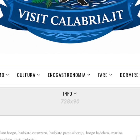
MO
CULTURA
ENOGASTRONOMIA
FARE
DORMIRE
INFO
lato borgo
,
badolato catanzaro
,
badolato paese albergo
,
borgo badolato
,
marina
badolato
,
visit badolato