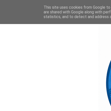
This site uses cookies from Google to d
are shared with Google along with perf
statistics, and to detect and address 