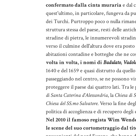
confermato dalla cinta muraria
e dal c
quest'ultimo, in particolare, fungeva da p
dei Turchi. Purtroppo poco o nulla rimane 
struttura stessa del paese, resti delle anti
stradine di pietra, le innumerevoli stradi
verso il culmine dell'altura dove era posto 
abitazioni contadine e botteghe che ne cost
volta in volta, i nomi di
Badulato
,
Vadol
1640 e del 1659 e quasi distrutto da quello
passeggiando nel centro, se ne possono vis
proteggere il paese dai quattro lati. Tra le
di Santa Caterina d'Alessandria
, la
Chiesa di 
Chiesa del SS.mo Salvatore
. Verso la fine de
politica di accoglienza e di recupero degli ed
Nel 2010 il famoso regista Wim Wende
le scene del suo cortometraggio dal tit