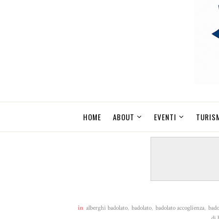
HOME
ABOUT
EVENTI
TURIS
in
alberghi badolato
,
badolato
,
badolato accoglienza
,
bado
di 