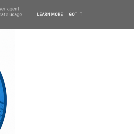
user-agent
erate usage
LEARN MORE
GOT IT