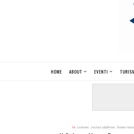
HOME
ABOUT
EVENTI
TURIS
in
crotone
,
cucina calabrese
,
home resta