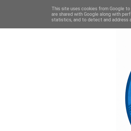
This site uses cookies from Google to d
are shared with Google along with perf
statistics, and to detect and address 