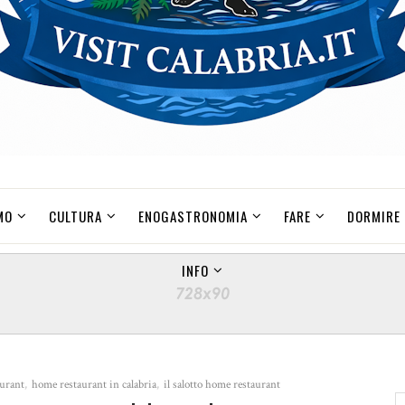
MO
CULTURA
ENOGASTRONOMIA
FARE
DORMIRE
INFO
urant
,
home restaurant in calabria
,
il salotto home restaurant