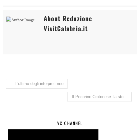
About Redazione
VisitCalabria.it
... L'ultimo degli interpreti neo
Il Pecorino Crotonese: la sto...
VC CHANNEL