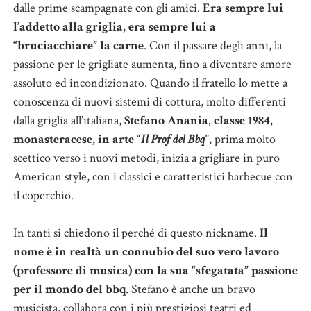
dalle prime scampagnate con gli amici.
Era sempre lui
l’addetto alla griglia, era sempre lui a
“bruciacchiare” la carne
. Con il passare degli anni, la
passione per le grigliate aumenta, fino a diventare amore
assoluto ed incondizionato. Quando il fratello lo mette a
conoscenza di nuovi sistemi di cottura, molto differenti
dalla griglia all’italiana,
Stefano Anania, classe 1984,
monasteracese, in arte “
Il
Prof del Bbq
”
, prima molto
scettico verso i nuovi metodi, inizia a grigliare in puro
American style, con i classici e caratteristici barbecue con
il coperchio.
In tanti si chiedono il perché di questo nickname.
Il
nome è in realtà un connubio del suo vero lavoro
(professore di musica) con la sua “sfegatata” passione
per il mondo del bbq
. Stefano è anche un bravo
musicista, collabora con i più prestigiosi teatri ed