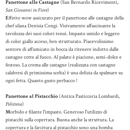
Panettone alle Castagne
(San Bernardo Ricevimenti,
San Giovanni in Fiore
)
E
ffetto wow assicurato per il panettone alle castagne della
chef silana Denisia Congi. Visivamente affascinante la
tavolozza dei suoi colori tenui. Impasto umido e leggero
di color giallo acceso, ben strutturato. Piacevolissimo
sentore di affumicato in bocca da ritenere indotto dalle
castagne cotte al fuoco. Al palato è piacione, semi-dolce e
festoso. La crema alle castagne (realizzata con castagne
calabresi di primissima scelta) è una delizia da spalmare su
ogni fetta. Quanto gusto perbacco !
Panettone al Pistacchio
(Antica Pasticceria Lombardi,
Polistena
)
M
orbido e filante l'impasto. Generoso l'utilizzo di
pistacchi sulla copertura. Buona anche la struttura. La
copertura e la farcitura al pistacchio sono una bomba